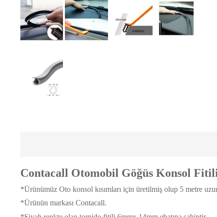
Contacall Otomobil Göğüs Konsol Fitili
*Ürünümüz Oto konsol kısımları için üretilmiş olup
5
metre uzu
*Ürünün markası Contacall.
*Siyah renkte olan torpido fitili 6mmx 14mm ebatına sahiptir.