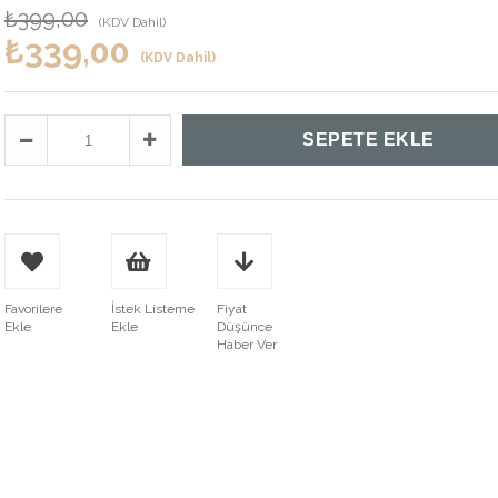
₺399,00
(KDV Dahil)
₺339,00
(KDV Dahil)
Favorilere
İstek Listeme
Fiyat
Ekle
Ekle
Düşünce
Haber Ver