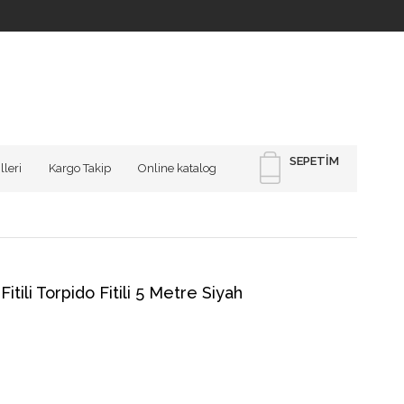
SEPETIM
lleri
Kargo Takip
Online katalog
tili Torpido Fitili 5 Metre Siyah