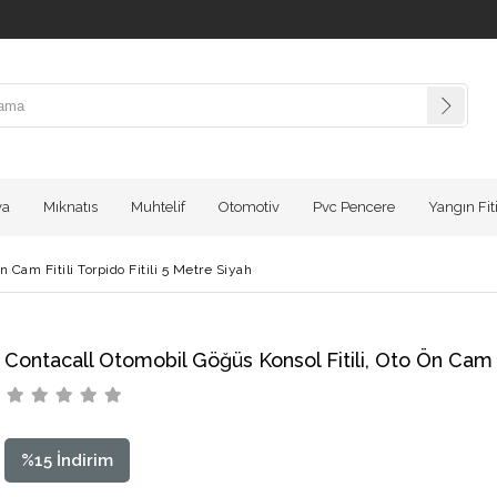
va
Mıknatıs
Muhtelif
Otomotiv
Pvc Pencere
Yangın Fiti
 Cam Fitili Torpido Fitili 5 Metre Siyah
Contacall Otomobil Göğüs Konsol Fitili, Oto Ön Cam Fi
%
15
İndirim