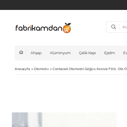
Ahşap
Alüminyum
Çelik Kapı
Epdm
E
Anasayfa
>
Otomotiv
>
Contacall Otomobil Göğüs Konsol Fitili, Oto Ön