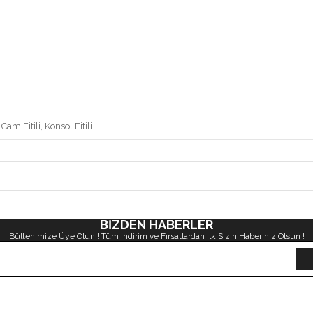
Cam Fitili, Konsol Fitili
BİZDEN HABERLER
Bültenimize Üye Olun ! Tüm İndirim ve Fırsatlardan İlk Sizin Haberiniz Olsun !